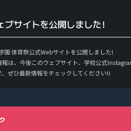
ェブサイトを公開しました!
福岡学園 体育祭公式Webサイトを公開しました!
報は、今後このウェブサイト、学校公式Instagr
体育祭について
体育祭を楽しむ
、ぜひ最新情報をチェックしてください!!
トップページ
お子様連れの来場者の方
来場前の注意事項
校内マップ
ごあいさつ
タイムテーブル
最新情報
ック
YouTubeライブ配信
中学校のウェブサイト